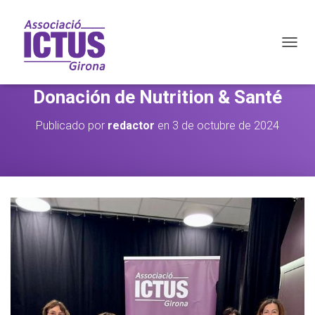
C
A
M
Donación de Nutrition & Santé
B
I
A
Publicado por
redactor
en
3 de octubre de 2024
R
M
O
D
O
D
E
N
A
V
E
G
A
C