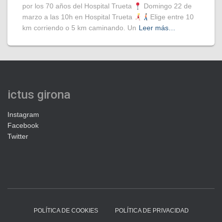
por los 70 años del Hospital Trueta
Domingo 22 de
marzo a las 10h en Hospital Trueta
Elige entre 10
km corriendo o 5 km caminando. Un
Leer más…
ictus girona
Instagram
Facebook
Twitter
POLÍTICA DE COOKIES
POLÍTICA DE PRIVACIDAD