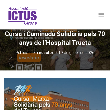
C
A
M
Cursa i Caminada Solidària pels 70
B
I
anys de l’Hospital Trueta
A
R
M
Publicat per
redactor
el
19 de gener de 2026
O
D
O
D
E
N
A
V
E
G
A
C