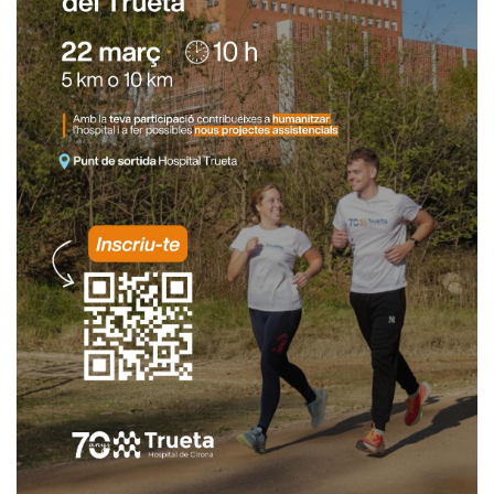
I
Ó
N