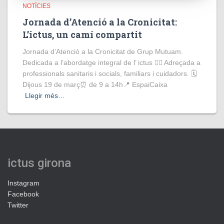
NOTÍCIES
Jornada d’Atenció a la Cronicitat:
L’ictus, un camí compartit
Jornada d’Atenció a la Cronicitat de Grup Mutuam.
Dedicada a l’abordatge integral de l’ ictus 👩‍⚕️ Adreçada a
professionals sanitaris i socials, familiars i cuidadors. 🗓️
Dijous 19 de març⏰ de 9 a 14h📍 EspaiCaixa
Llegir més…
ictus girona
Instagram
Facebook
Twitter