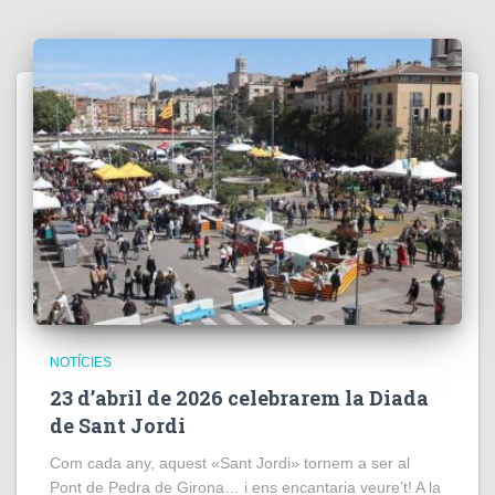
NOTÍCIES
23 d’abril de 2026 celebrarem la Diada
de Sant Jordi
Com cada any, aquest «Sant Jordi» tornem a ser al
Pont de Pedra de Girona… i ens encantaria veure’t! A la