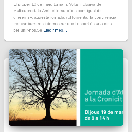
El proper 10 de maig torna la Volta Inclusiva de
Multicapacitats.Amb el lema «Tots som igual de
diferents», aquesta jornada vol fomentar la convivència,
trencar barreres i demostrar que l’esport és una eina
per unir-nos.Se
Llegir més…